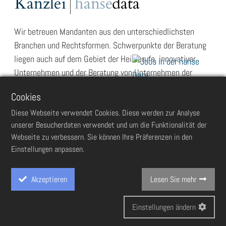
Kanzlei
hanse
data
Wir betreuen Mandanten aus den unterschiedlichsten
Branchen und Rechtsformen. Schwerpunkte der Beratung
liegen auch auf dem Gebiet der Heilberufe, innovativer
Unternehmen und der Beratung von Unternehmen der
öffentlichen Hand.
Cookies
Unser Leistungsprofil ist auf eine umfassende, allseitige
Diese Webseite verwendet Cookies. Diese werden zur Analyse
unserer Besucherdaten verwendet und um die Funktionalität der
Betreuung unserer Mandanten ausgerichtet. Dabei bieten
Webseite zu verbessern. Sie können Ihre Präferenzen in den
wir spezielle Dienstleistungen in den Bereichen
Einstellungen anpassen.
Rechnungswesen
,
Steuerberatung
,
Steuerplanung und
Steuergestaltung
sowie
betriebswirtschaftliche Beratung
Akzeptieren
Lesen Sie mehr
an.
Einstellungen ändern
Cookie