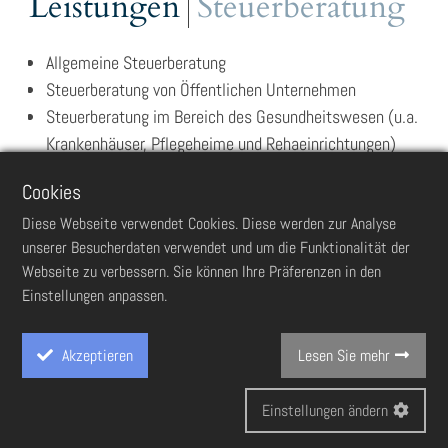
Leistungen
Steuerberatung
Allgemeine Steuerberatung
Steuerberatung von Öffentlichen Unternehmen
Steuerberatung im Bereich des Gesundheitswesen (u.a.
Krankenhäuser, Pflegeheime und Rehaeinrichtungen)
Erstellen von Steuererklärungen
Cookies
Vertretung vor den Finanzbehörden
Klagen vor den Finanzgerichten
Diese Webseite verwendet Cookies. Diese werden zur Analyse
unserer Besucherdaten verwendet und um die Funktionalität der
Teilnahme und Begleitung von Außenprüfungen durch
Webseite zu verbessern. Sie können Ihre Präferenzen in den
die Finanzbehörden
Einstellungen anpassen.
Aufbauend auf den Zahlen Ihres Unternehmens beraten wir
Sie in allen steuerlichen Bereichen, erstellen Ihre
Akzeptieren
Lesen Sie mehr
Steuererklärungen und setzen Ihre Ansprüche gegenüber
den Finanzbehörden durch.
Einstellungen ändern
Cookie