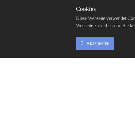
Profil
Rechnungswesen
Cookies
Team
Steuerberatung
Diese Webseite verwendet Cook
Steuerplanung & 
Webseite zu verbessern. Sie kö
Unternehmen onl
Sonstige Dienstle
Akzeptieren
Cookie
Box
Settings
hanse data Steuerberatungsgesellschaft mbH & Co.