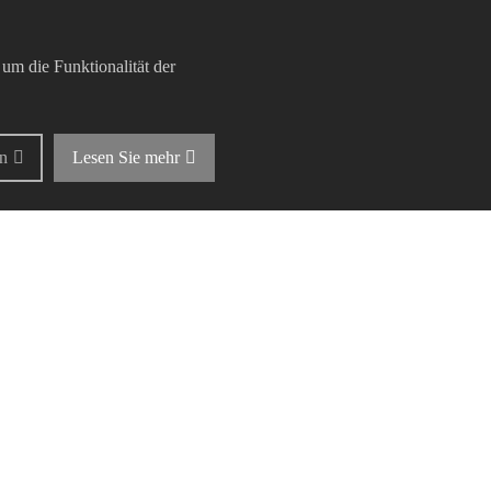
akt & Anfahrt
Datenschutz
rechpartner
AAB
m die Funktionalität der
aktformular
rn
Lesen Sie mehr
49 761-0 |
info@hanse-data.de