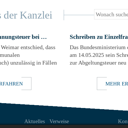
 der Kanzlei
Unzulässige Zweitwohnungsteuer bei Nest- oder Wechselmodell
 Weimar entschied, dass
Das Bundesministerium 
mmunalen
am 14.05.2025 sein Schr
ch) unzulässig in Fällen
zur Abgeltungsteuer neu 
ebens ist, wenn und
2252/00075/016/070). D
 ehelichen Kinder des
Schreiben ersetzt das 
RFAHREN
MEHR E
r herangezogenen
19.05.2022 und geht u. a
nteils mit Zweitwohnsitz
Bereiche ein:
en Nestmodells oder
ls am Erstwohnsitz
den (Az. 3 K 1578/23
Aktuelles
Verweise
Kon