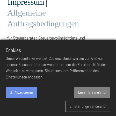
Impressum
Allgemeine
Auftragsbedingungen
für Steuerberater, Steuerbevollmächtigte und
Steuerberatungsgesellschaften
Cookies
Stand: August 2024
Diese Webseite verwendet Cookies. Diese werden zur Analyse
unserer Besucherdaten verwendet und um die Funktionalität der
Die folgenden „Allgemeinen Auftragsbedingungen“ gelten
Webseite zu verbessern. Sie können Ihre Präferenzen in den
für Verträge zwischen Steuerberatern,
Einstellungen anpassen.
Steuerbevollmächtigten und
Steuerberatungsgesellschaften (im Folgenden
Akzeptieren
Lesen Sie mehr
„Steuerberater“ genannt) und ihren Auftraggebern, soweit
nicht etwas anderes ausdrücklich in Textform vereinbart
Cookie
Einstellungen ändern
oder gesetzlich zwingend vorgeschrieben ist.
Box