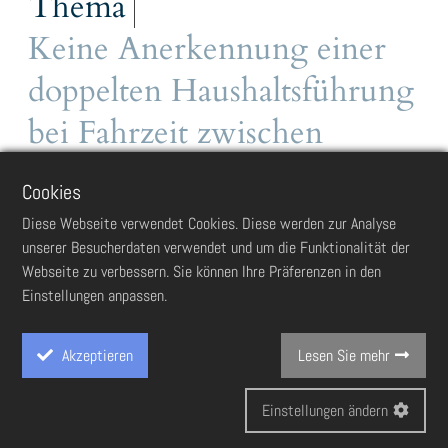
Thema
Keine Anerkennung einer
doppelten Haushaltsführung
bei Fahrzeit zwischen
Hauptwohnung und
Cookies
Tätigkeitsstätte von etwa
Diese Webseite verwendet Cookies. Diese werden zur Analyse
unserer Besucherdaten verwendet und um die Funktionalität der
einer Stunde
Webseite zu verbessern. Sie können Ihre Präferenzen in den
Einstellungen anpassen.
03.06.2025
Ein Geschäftsführer war bei einer etwa 30 km entfernt
Akzeptieren
Lesen Sie mehr
ansässigen Arbeitgeberin angestellt und mietete eine
Zweitwohnung in ca. 1 km Entfernung von seiner
Einstellungen ändern
Arbeitsstätte. Er machte einen Anspruch auf
Cookie
Berücksichtigung von Aufwendungen für eine doppelte