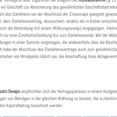
 ein Geschäft zur Absicherung des gewöhnlichen Geschäftsbetriebs 
zeit des Darlehens sei der Abschluss der Zinsswaps geeignet gewes
, dem Darlehensvertrag, abzusichern. Anders als in bisher entschie
durch die Verbindung mit einem Währungsswap) eingegangen. Vielme
lich nur eine Zinsfestschreibung bis zum Darlehensende. Mit der Ab
ndungen in einer Summe vorgezogen, die anderenfalls über die Rest
ch habe der Abschluss des Darlehensvertrags auch zum gewöhnliche
Betreiber von Windparks üblich sei, die Anschaffung ihres Anlageve
ssatz-Swaps
verpflichten sich die Vertragsparteien in einem festge
n von Beträgen in der gleichen Währung zu leisten, die zu bestim
llen Kapitalbetrag berechnet werden.