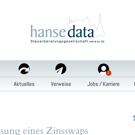
Aktuelles
Verweise
Jobs / Karriere
sung eines Zinsswaps