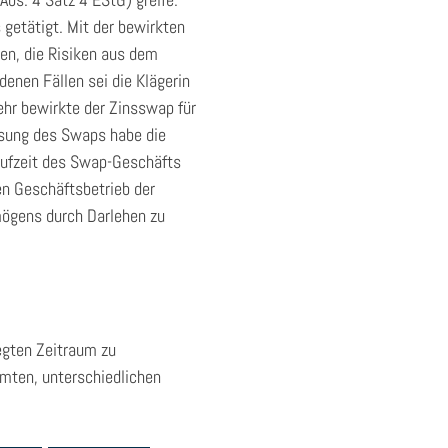
getätigt. Mit der bewirkten
en, die Risiken aus dem
denen Fällen sei die Klägerin
hr bewirkte der Zinsswap für
lösung des Swaps habe die
laufzeit des Swap-Geschäfts
n Geschäftsbetrieb der
rmögens durch Darlehen zu
legten Zeitraum zu
mten, unterschiedlichen