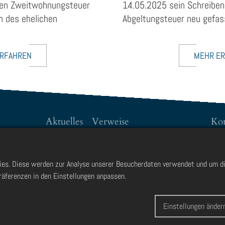
len Zweitwohnungsteuer
14.05.2025 sein Schreiben 
en des ehelichen
Abgeltungsteuer neu gefass
und soweit die
2252/00075/016/070). Da
nder des zur
Schreiben ersetzt das BM
RFAHREN
MEHR E
ngezogenen getrennt
19.05.2022 und geht u. a. 
 Zweitwohnsitz im Rahmen
ein:
ls oder auch des
ohnsitz regelmäßig
1578/23 We).
Aktuelles
Verweise
Ko
alle Artikel
Steuerberaterkammer M-V
Kon
Jahr 2025
Bundessteuer- beraterkammer
Ans
es. Diese werden zur Analyse unserer Besucherdaten verwendet und um di
-gestaltung
Jahr 2024
Bund der Steuerzahler
Kon
räferenzen in den Einstellungen anpassen.
ne
Jahr 2021
www.steuernetz.de
eistungen
Jahr 2020
Einstellungen änder
Jahr 2019