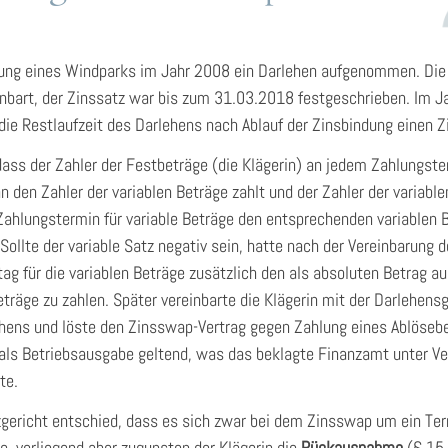
htung eines Windparks im Jahr 2008 ein Darlehen aufgenommen. Die F
nbart, der Zinssatz war bis zum 31.03.2018 festgeschrieben. Im J
 die Restlaufzeit des Darlehens nach Ablauf der Zinsbindung einen
dass der Zahler der Festbeträge (die Klägerin) an jedem Zahlungste
den Zahler der variablen Beträge zahlt und der Zahler der variable
ahlungstermin für variable Beträge den entsprechenden variablen B
Sollte der variable Satz negativ sein, hatte nach der Vereinbarung 
ag für die variablen Beträge zusätzlich den als absoluten Betrag a
eträge zu zahlen. Später vereinbarte die Klägerin mit der Darlehens
lehens und löste den Zinsswap-Vertrag gegen Zahlung eines Ablöseb
ls Betriebsausgabe geltend, was das beklagte Finanzamt unter Ver
nte.
gericht entschied, dass es sich zwar bei dem Zinsswap um ein Te
e, vorliegend aber zugunsten der Klägerin die
Rückausnahme
(§ 15 