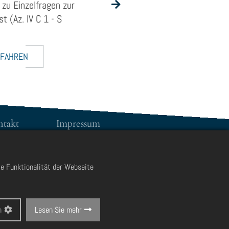
zu Einzelfragen zur
Arbeitnehmer unter bestim
t (Az. IV C 1 - S
Provisionen in Form der Kr
s umfangreiche
erhalten können. Ether als 
F-Schreiben vom
sei nur dann möglich, wenn d
RFAHREN
MEHR ER
auf die folgenden Bereiche
Betrachtung im Interesse de
Zudem müsse ein bestimmte
des Arbeitsentgelts in Geld
10 AZR 80/24).
ntakt
Impressum
takt & Anfahrt
Datenschutz
prechpartner
AAB
e Funktionalität der Webseite
taktformular
n
Lesen Sie mehr