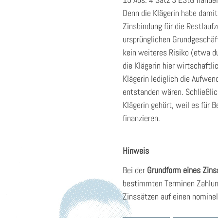
Denn die Klägerin habe damit
Zinsbindung für die Restlauf
ursprünglichen Grundgeschäft
kein weiteres Risiko (etwa 
die Klägerin hier wirtschaft
Klägerin lediglich die Aufwe
entstanden wären. Schließli
Klägerin gehört, weil es für 
finanzieren.
Hinweis
Bei der
Grundform eines Zin
bestimmten Terminen Zahlunge
Zinssätzen auf einen nomine