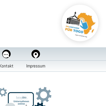
Kontakt
Impressum