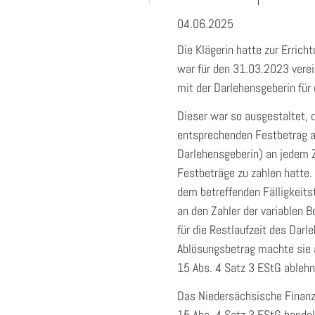
04.06.2025
Die Klägerin hatte zur Erric
war für den 31.03.2023 verei
mit der Darlehensgeberin für
Dieser war so ausgestaltet, 
entsprechenden Festbetrag an 
Darlehensgeberin) an jedem Z
Festbeträge zu zahlen hatte. 
dem betreffenden Fälligkeitst
an den Zahler der variablen B
für die Restlaufzeit des Dar
Ablösungsbetrag machte sie a
15 Abs. 4 Satz 3 EStG ableh
Das Niedersächsische Finanz
15 Abs. 4 Satz 3 EStG handel