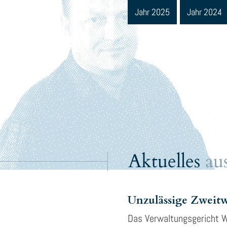
Jahr 2025
Jahr 2024
Aktuelles
aus
Anonymes Hinweisgebersystem der niedersächsischen Steuerverwaltung geht online
Bürger in Niedersachsen
Das Verwaltungsgericht W