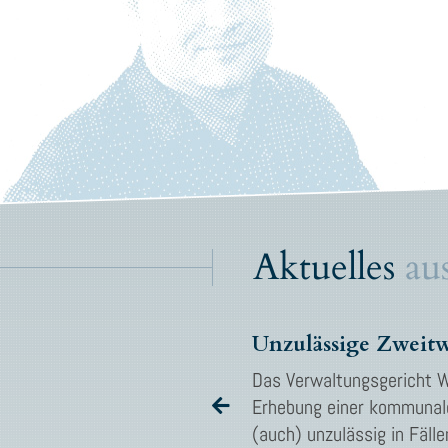
Aktuelles
aus
Anonymes Hinweisgebersystem der niedersächsischen Steuerverwaltung geht online
Bürger in Niedersachsen
Das Verwaltungsgericht W
anonymes
Erhebung einer kommuna
igen. Das Portal
(auch) unzulässig in Fäll