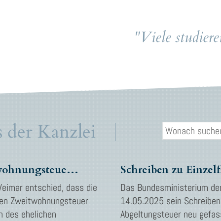
"Viele studier
 der Kanzlei
Unzulässige Zweitwohnungsteuer bei Nest- oder Wechselmodell
eimar entschied, dass die
Das Bundesministerium de
len Zweitwohnungsteuer
14.05.2025 sein Schreiben 
en des ehelichen
Abgeltungsteuer neu gefass