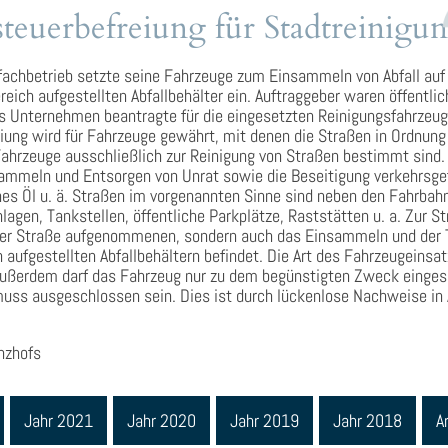
steuerbefreiung für Stadtreinigu
achbetrieb setzte seine Fahrzeuge zum Einsammeln von Abfall auf 
eich aufgestellten Abfallbehälter ein. Auftraggeber waren öffentli
s Unternehmen beantragte für die eingesetzten Reinigungsfahrzeug
eiung wird für Fahrzeuge gewährt, mit denen die Straßen in Ordnun
Fahrzeuge ausschließlich zur Reinigung von Straßen bestimmt sind.
sammeln und Entsorgen von Unrat sowie die Beseitigung verkehrsge
fenes Öl u. ä. Straßen im vorgenannten Sinne sind neben den Fahrba
gen, Tankstellen, öffentliche Parkplätze, Raststätten u. a. Zur S
der Straße aufgenommenen, sondern auch das Einsammeln und der Tr
h aufgestellten Abfallbehältern befindet. Die Art des Fahrzeugeins
Außerdem darf das Fahrzeug nur zu dem begünstigten Zweck einges
uss ausgeschlossen sein. Dies ist durch lückenlose Nachweise in 
anzhofs
Jahr 2021
Jahr 2020
Jahr 2019
Jahr 2018
A