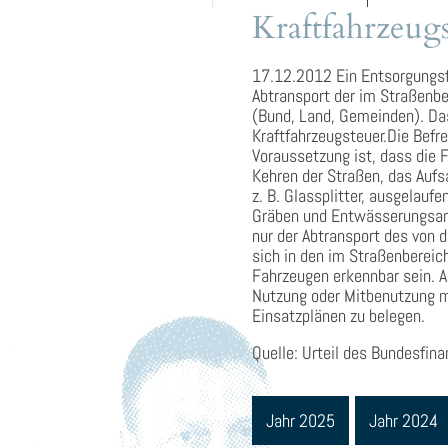
Kraftfahrzeug
17.12.2012 Ein Entsorgungsf
Abtransport der im Straßenber
(Bund, Land, Gemeinden). Da
Kraftfahrzeugsteuer.Die Befr
Voraussetzung ist, dass die 
Kehren der Straßen, das Auf
z. B. Glassplitter, ausgelau
Gräben und Entwässerungsanla
nur der Abtransport des von 
sich in den im Straßenbereic
Fahrzeugen erkennbar sein. 
Nutzung oder Mitbenutzung m
Einsatzplänen zu belegen.
Quelle: Urteil des Bundesfin
Jahr 2025
Jahr 2024